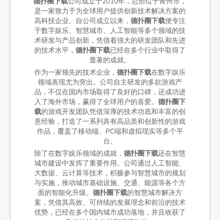
德扑圈下载
公司成立于2010年，总部位于青州市，
是一家致力于为全球用户提供创新技术解决方案的
高科技企业。自公司成立以来，
德扑圈下载
便专注
于数字娱乐、智慧城市、人工智能等多个领域的技
术研发与产品创新，凭借着强大的研发团队和先进
的技术水平，
德扑圈下载
已经在多个行业中取得了
显著的成就。
作为一家领先的技术企业，
德扑圈下载
在数字娱乐
领域表现尤为突出。公司自主研发的多款游戏产
品，不仅在国内市场取得了良好的口碑，还成功进
入了海外市场，赢得了全球用户的喜爱。
德扑圈下
载
的游戏开发团队凭借深厚的技术功底和丰富的创
意经验，打造了一系列具有高品质和创新性的游戏
作品，覆盖了移动端、PC端和虚拟现实等多个平
台。
除了在数字娱乐领域的成就，
德扑圈下载
还在智慧
城市建设中发挥了重要作用。公司通过人工智能、
大数据、云计算等技术，积极参与智慧城市的规划
与实施，推动城市基础设施、交通、能源等各个方
面的智能化升级。
德扑圈下载
的智慧城市解决方
案，凭借其高效、可持续的发展理念和前沿的技术
优势，已经在多个国内城市成功落地，并且收获了