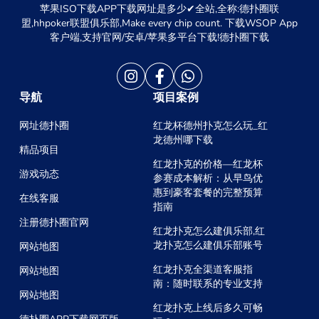
盟,hhpoker联盟俱乐部,Make every chip count. 下载WSOP App
客户端,支持官网/安卓/苹果多平台下载!德扑圈下载
导航
项目案例
网址德扑圈
红龙杯德州扑克怎么玩_红
龙德州哪下载
精品项目
红龙扑克的价格—红龙杯
游戏动态
参赛成本解析：从早鸟优
惠到豪客套餐的完整预算
在线客服
指南
注册德扑圈官网
红龙扑克怎么建俱乐部,红
龙扑克怎么建俱乐部账号
网站地图
红龙扑克全渠道客服指
网站地图
南：随时联系的专业支持
网站地图
红龙扑克上线后多久可畅
德扑圈APP下载网页版
玩？