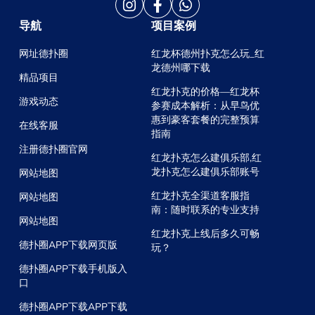
导航
项目案例
网址德扑圈
红龙杯德州扑克怎么玩_红
龙德州哪下载
精品项目
红龙扑克的价格—红龙杯
游戏动态
参赛成本解析：从早鸟优
惠到豪客套餐的完整预算
在线客服
指南
注册德扑圈官网
红龙扑克怎么建俱乐部,红
龙扑克怎么建俱乐部账号
网站地图
红龙扑克全渠道客服指
网站地图
南：随时联系的专业支持
网站地图
红龙扑克上线后多久可畅
德扑圈APP下载网页版
玩？
德扑圈APP下载手机版入
口
德扑圈APP下载APP下载