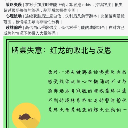
|
策略失误
| 在对手加注时未能正确计算底池 odds，持续跟注 | 损失
超过预期价值的筹码，削弱后续操作空间 |
|
心理波动
| 连续获胜后过度自信，失利后又急于翻本 | 决策偏离最优
范围，被情绪主导而非理性分析 |
|
读牌偏差
| 高估自己手牌强度，低估对手可能的成牌组合 | 在对方已
成牌的情况下仍投入大量筹码 |