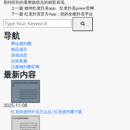
期待听到你重整旗鼓后的精彩表现。
上一篇
德州红龙扑克app、红龙扑克poker官网
下一篇
红龙扑克官方App：您的全能扑克平台
导航
网址德扑圈
精品项目
游戏动态
在线客服
注册德扑圈官网
最新内容
2025-11-08
红龙杯德州扑克怎么玩_红龙德州哪下载