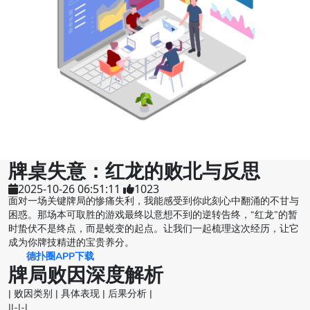
牌桌失意：红龙的败北与反思
2025-10-26 06:51:11
1023
面对一场关键牌局的惨痛失利，我能感受到你此刻心中翻涌的不甘与
困惑。那场本可取胜的游戏最终以意想不到的逆转告终，“红龙”的暂
时蛰伏不是终点，而是蜕变的起点。让我们一起梳理这次经历，让它
成为你牌技精进的宝贵养分。
德扑圈APP下载
牌局败因深度解析
| 败因类别 | 具体表现 | 后果分析 |
||-|-|